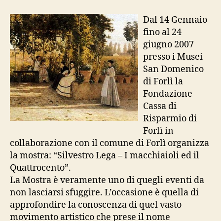
Lega
e
Dal 14 Gennaio
i
fino al 24
Macchiaioli
giugno 2007
a
presso i Musei
Forlì
San Domenico
di Forlì la
Fondazione
Cassa di
Risparmio di
Forlì in
collaborazione con il comune di Forlì organizza
la mostra: “Silvestro Lega – I macchiaioli ed il
Quattrocento”.
La Mostra è veramente uno di quegli eventi da
non lasciarsi sfuggire. L’occasione è quella di
approfondire la conoscenza di quel vasto
movimento artistico che prese il nome