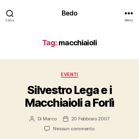
Bedo
Cerca
Menu
Tag:
macchiaioli
Categorie
EVENTI
Silvestro Lega e i
Macchiaioli a Forlì
Di
Marco
20 Febbraio 2007
Autore
Data
articolo
dell'articolo
su
Nessun commento
Silvestro