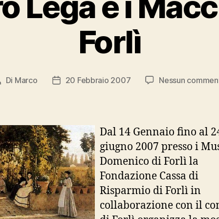
ro Lega e i Macch
Forlì
Di
Marco
20 Febbraio 2007
Nessun commen
Autore
Data
rticolo
dell'articolo
Dal 14 Gennaio fino al 2
giugno 2007 presso i Mu
Domenico di Forlì la
Fondazione Cassa di
Risparmio di Forlì in
collaborazione con il c