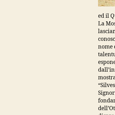
ed il 
La Mos
lascia
conosc
nome d
talent
espone
dall’in
mostra 
“Silve
Signor
fondam
dell’Ot