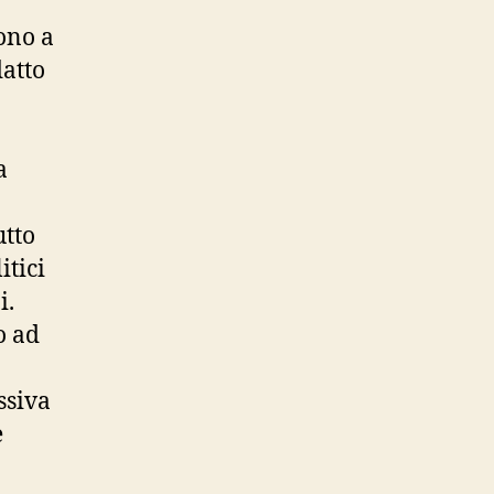
ono a
atto
a
utto
itici
i.
o ad
ssiva
e