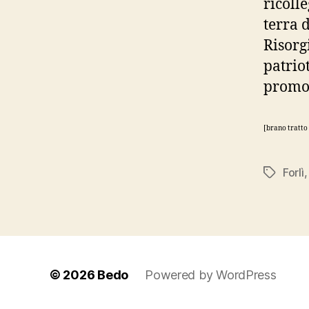
ricoll
terra 
Risorg
patrio
promos
[brano tratto 
Forlì
Tag
© 2026
Bedo
Powered by WordPress