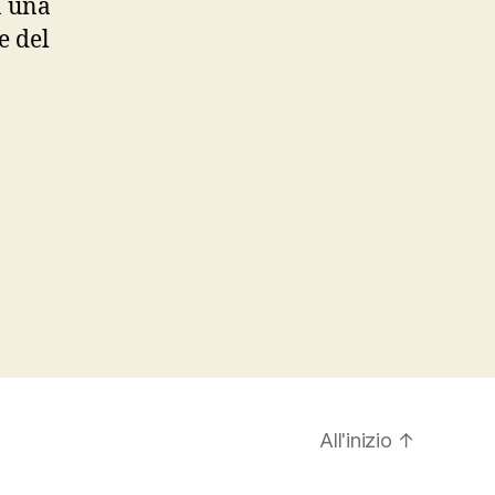
a una
e del
All'inizio
↑