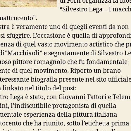
di Forlì organizza la mos
“Silvestro Lega – I macch
Quattrocento”.
tra è veramente uno di quegli eventi da non
rsi sfuggire. L’occasione è quella di approfond
enza di quel vasto movimento artistico che pr
i”Macchiaoli” e segnatamente di Silvestro Le
uoso pittore romagnolo che fu fondamentale
nte di quel movimento. Riporto un brano
teressante biografia presente nel sito ufficial
linkato nel titolo del post:
stro Lega è stato, con Giovanni Fattori e Tele
ini, l’indiscutibile protagonista di quella
entale esperienza della pittura italiana
tocento che ha riunito, sotto l’etichetta prima