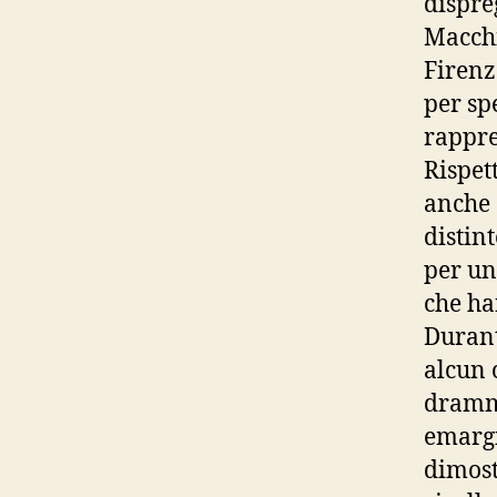
dispre
Macchi
Firenz
per sp
rappre
Rispet
anche 
distin
per un’
che ha
Durant
alcun 
dramma
emargi
dimost