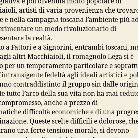
giativa e poi divenuta molto popolare di
aioli, artisti di varia provenienza che trovar
e e nella campagna toscana l’ambiente più ad
erimentare un modo rivoluzionario di
sentare la realtà.
to a Fattori e a Signorini, entrambi toscani, m
agli altri Macchiaioli, il romagnolo Lega si è
to per un temperamento particolare e sopratt
intransigente fedeltà agli ideali artistici e pol
nno contraddistinto il gruppo sin dalle origin
e tutto l’arco della sua vita non ha mai cedut
compromesso, anche a prezzo di
tiche difficoltà economiche e di una progre
nazione. Queste scelte difficili e dolorose, ch
rano una forte tensione morale, si devono