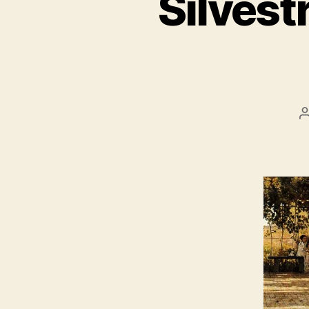
Silvest
a