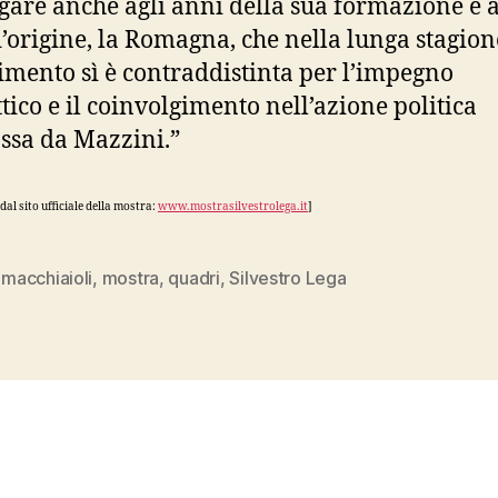
egare anche agli anni della sua formazione e 
d’origine, la Romagna, che nella lunga stagion
imento sì è contraddistinta per l’impegno
ttico e il coinvolgimento nell’azione politica
sa da Mazzini.”
dal sito ufficiale della mostra:
www.mostrasilvestrolega.it
]
,
macchiaioli
,
mostra
,
quadri
,
Silvestro Lega