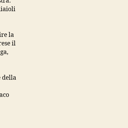
tra:
iaioli
ire la
ese il
ga,
e della
maco