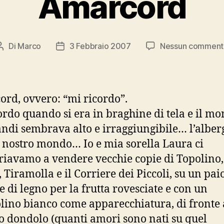
Amarcord
Di
Marco
3 Febbraio 2007
Nessun comment
Autore
Data
articolo
dell'articolo
rd, ovvero: “mi ricordo”.
ordo quando si era in braghine di tela e il m
andi sembrava alto e irraggiungibile… l’alber
il nostro mondo… Io e mia sorella Laura ci
riavamo a vendere vecchie copie di Topolino,
 Tiramolla e il Corriere dei Piccoli, su un pai
te di legno per la frutta rovesciate e con un
lino bianco come apparecchiatura, di fronte 
o dondolo (quanti amori sono nati su quel