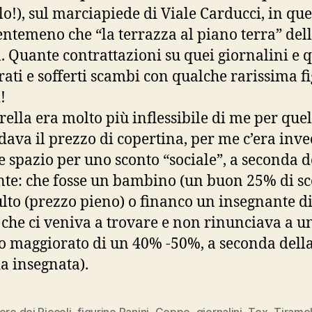
o!), sul marciapiede di Viale Carducci, in que
entemeno che “la terrazza al piano terra” dell
. Quante contrattazioni su quei giornalini e 
ati e sofferti scambi con qualche rarissima f
!
rella era molto più inflessibile di me per que
dava il prezzo di copertina, per me c’era inve
 spazio per uno sconto “sociale”, a seconda d
ente: che fosse un bambino (un buon 25% di sc
lto (prezzo pieno) o financo un insegnante d
 che ci veniva a trovare e non rinunciava a u
o maggiorato di un 40% -50%, a seconda dell
a insegnata).
ere dei Piccoli
,
figurine Panini
,
Geppo
,
giornalini
,
Tex
,
Tiramol