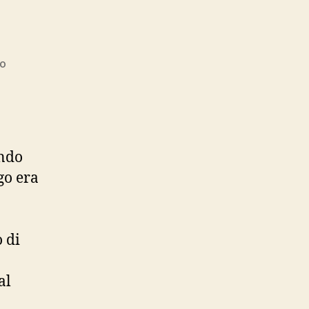
su
o
Amarcord
ondo
go era
o di
al