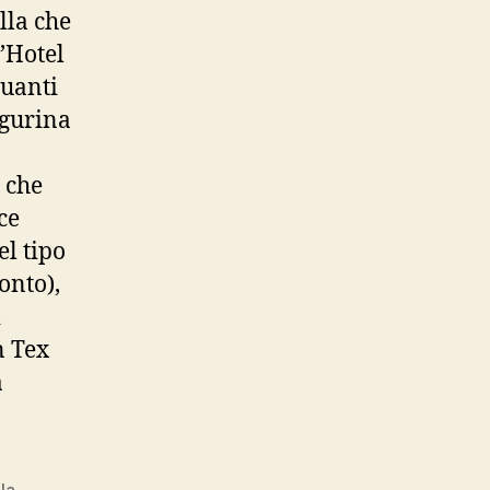
lla che
’Hotel
quanti
igurina
l che
ce
el tipo
onto),
i
n Tex
a
la
,