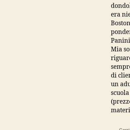
dondol
era ni
Boston
ponder
Panini
Mia so
riguar
sempre
di cli
un adu
scuola
(prezz
materi
Corri