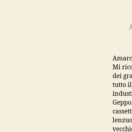
Amarco
Mi ric
dei gr
tutto 
indust
Geppo,
casset
lenzuo
vecchi