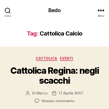
Bedo
Cerca
Menu
Tag:
Cattolica Calcio
Categorie
CATTOLICA
EVENTI
Cattolica Regina: negli
scacchi
Di
Marco
17 Aprile 2007
Autore
Data
articolo
dell'articolo
su
Nessun commento
Cattolica