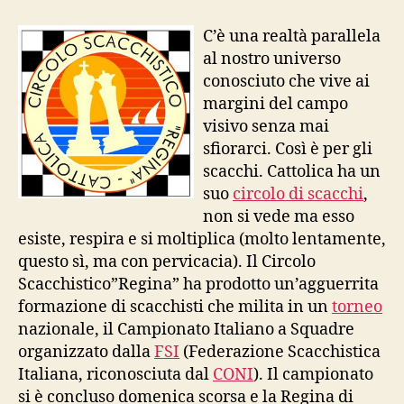
Regina:
negli
C’è una realtà parallela
scacchi
al nostro universo
conosciuto che vive ai
margini del campo
visivo senza mai
sfiorarci. Così è per gli
scacchi. Cattolica ha un
suo
circolo di scacchi
,
non si vede ma esso
esiste, respira e si moltiplica (molto lentamente,
questo sì, ma con pervicacia). Il Circolo
Scacchistico”Regina” ha prodotto un’agguerrita
formazione di scacchisti che milita in un
torneo
nazionale, il Campionato Italiano a Squadre
organizzato dalla
FSI
(Federazione Scacchistica
Italiana, riconosciuta dal
CONI
). Il campionato
si è concluso domenica scorsa e la Regina di