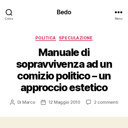
Bedo
Cerca
Menu
Categorie
POLITICA
SPECULAZIONE
Manuale di
sopravvivenza ad un
comizio politico – un
approccio estetico
su
Di
Marco
12 Maggio 2010
2 commenti
Autore
Data
Manu
articolo
dell'articolo
di
sopr
ad