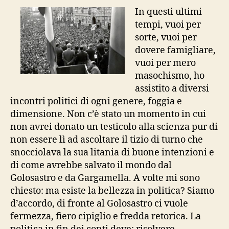
un
In questi ultimi
comi
tempi, vuoi per
polit
sorte, vuoi per
–
dovere famigliare,
un
vuoi per mero
appr
masochismo, ho
este
assistito a diversi
incontri politici di ogni genere, foggia e
dimensione. Non c’è stato un momento in cui
non avrei donato un testicolo alla scienza pur di
non essere lì ad ascoltare il tizio di turno che
snocciolava la sua litania di buone intenzioni e
di come avrebbe salvato il mondo dal
Golosastro e da Gargamella. A volte mi sono
chiesto: ma esiste la bellezza in politica? Siamo
d’accordo, di fronte al Golosastro ci vuole
fermezza, fiero cipiglio e fredda retorica. La