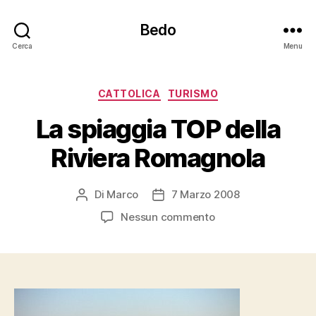
Bedo
Cerca
Menu
Categorie
CATTOLICA
TURISMO
La spiaggia TOP della
Riviera Romagnola
Di
Marco
7 Marzo 2008
Autore
Data
articolo
dell'articolo
su
Nessun commento
La
spiaggia
TOP
della
Riviera
Romagnola