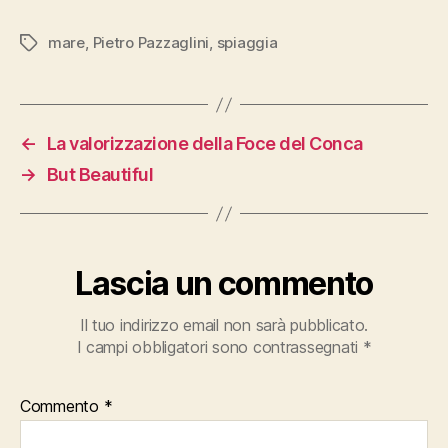
mare
,
Pietro Pazzaglini
,
spiaggia
Tag
←
La valorizzazione della Foce del Conca
→
But Beautiful
Lascia un commento
Il tuo indirizzo email non sarà pubblicato.
I campi obbligatori sono contrassegnati
*
Commento
*