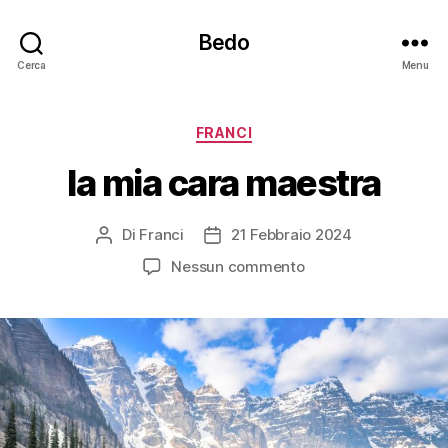
Bedo
Cerca
Menu
Categorie
FRANCI
la mia cara maestra
Di
Franci
21 Febbraio 2024
Autore
Data
articolo
dell'articolo
su
Nessun commento
la
mia
cara
maestra