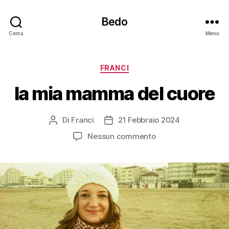
Bedo
Cerca
Menu
Categorie
FRANCI
la mia mamma del cuore
Di
Franci
21 Febbraio 2024
Autore
Data
articolo
dell'articolo
su
Nessun commento
la
mia
mamma
del
cuore