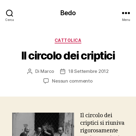
Bedo
Cerca
Menu
Categorie
CATTOLICA
Il circolo dei criptici
Di
Marco
18 Settembre 2012
Autore
Data
articolo
dell'articolo
su
Nessun commento
Il
circolo
dei
criptici
Il circolo dei
criptici si riuniva
rigorosamente