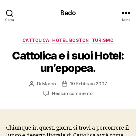
Bedo
Cerca
Menu
Categorie
CATTOLICA
HOTEL BOSTON
TURISMO
Cattolica e i suoi Hotel:
un’epopea.
Di
Marco
10 Febbraio 2007
Autore
Data
articolo
dell'articolo
su
Nessun commento
Cattolica
e
i
suoi
Hotel:
Chiunque in questi giorni si trovi a percorrere il
un’epopea.
lungo e deserto litorale di Cattolica avrà come