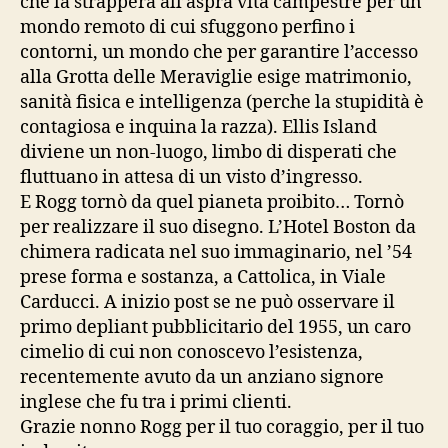
che la strapperà all’aspra vita campestre per un
mondo remoto di cui sfuggono perfino i
contorni, un mondo che per garantire l’accesso
alla Grotta delle Meraviglie esige matrimonio,
sanità fisica e intelligenza (perche la stupidità è
contagiosa e inquina la razza). Ellis Island
diviene un non-luogo, limbo di disperati che
fluttuano in attesa di un visto d’ingresso.
E Rogg tornò da quel pianeta proibito… Tornò
per realizzare il suo disegno. L’Hotel Boston da
chimera radicata nel suo immaginario, nel ’54
prese forma e sostanza, a Cattolica, in Viale
Carducci. A inizio post se ne può osservare il
primo depliant pubblicitario del 1955, un caro
cimelio di cui non conoscevo l’esistenza,
recentemente avuto da un anziano signore
inglese che fu tra i primi clienti.
Grazie nonno Rogg per il tuo coraggio, per il tuo