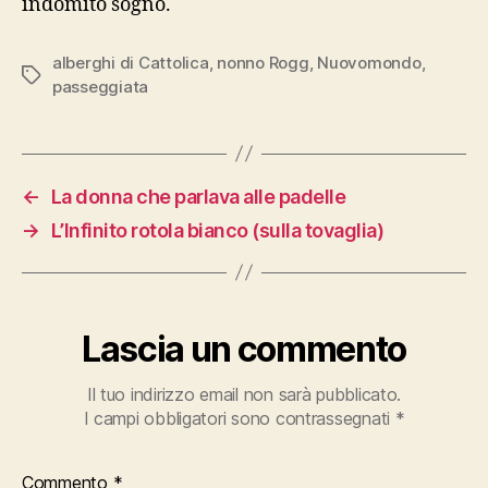
indomito sogno.
alberghi di Cattolica
,
nonno Rogg
,
Nuovomondo
,
Tag
passeggiata
←
La donna che parlava alle padelle
→
L’Infinito rotola bianco (sulla tovaglia)
Lascia un commento
Il tuo indirizzo email non sarà pubblicato.
I campi obbligatori sono contrassegnati
*
Commento
*