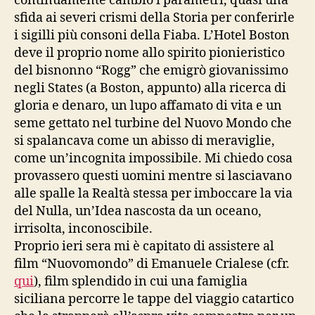
continuamente cambio i parametri, quasi una
sfida ai severi crismi della Storia per conferirle
i sigilli più consoni della Fiaba. L’Hotel Boston
deve il proprio nome allo spirito pionieristico
del bisnonno “Rogg” che emigrò giovanissimo
negli States (a Boston, appunto) alla ricerca di
gloria e denaro, un lupo affamato di vita e un
seme gettato nel turbine del Nuovo Mondo che
si spalancava come un abisso di meraviglie,
come un’incognita impossibile. Mi chiedo cosa
provassero questi uomini mentre si lasciavano
alle spalle la Realtà stessa per imboccare la via
del Nulla, un’Idea nascosta da un oceano,
irrisolta, inconoscibile.
Proprio ieri sera mi è capitato di assistere al
film “Nuovomondo” di Emanuele Crialese (cfr.
qui
), film splendido in cui una famiglia
siciliana percorre le tappe del viaggio catartico