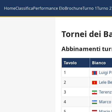
Home
Classifica
Performance Elo
Brochure
Turno 1
Turno 2
Tornei dei B
Abbinamenti tur
Tavolo
Bianco
1
Luigi P
2
Lele B
3
Terenz
4
Marco 
5
Mario 