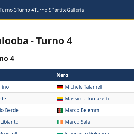
Turno 3
Turno 4
Turno 5
Partite
Galleria
alooba - Turno 4
no 4
Nero
ilino
Michele Talamelli
ede
Massimo Tomasetti
io Berde
Marco Belemmi
Libianto
Marco Sala
Bruscella
Francesco Belemmi