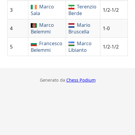
Marco
Terenzio
3
1/2-1/2
Sala
Berde
Marco
Mario
4
1-0
Belemmi
Bruscella
Francesco
Marco
5
1/2-1/2
Belemmi
Libianto
Generato da
Chess Podium