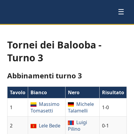
☰
Tornei dei Balooba -
Turno 3
Abbinamenti turno 3
Tavolo
Bianco
Nero
Risultato
Massimo
Michele
1
1-0
Tomasetti
Talamelli
Luigi
2
Lele Bede
0-1
Pilino