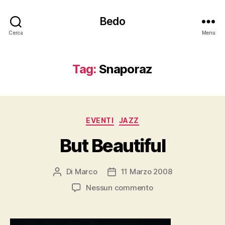
Bedo
Cerca
Menu
Tag:
Snaporaz
Categorie
EVENTI
JAZZ
But Beautiful
Di
Marco
11 Marzo 2008
Autore
Data
articolo
dell'articolo
su
Nessun commento
But
Beautiful