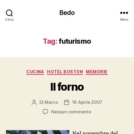
Bedo
Cerca
Menu
Tag:
futurismo
Categorie
CUCINA
HOTEL BOSTON
MEMORIE
Il forno
Di
Marco
16 Aprile 2007
Autore
Data
articolo
dell'articolo
su
Nessun commento
Il
forno
Nel novembre del