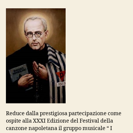
solisti
della
Regina
in
recital
a
Cattolica
Reduce dalla prestigiosa partecipazione come
ospite alla XXXI Edizione del Festival della
canzone napoletana il gruppo musicale “ I