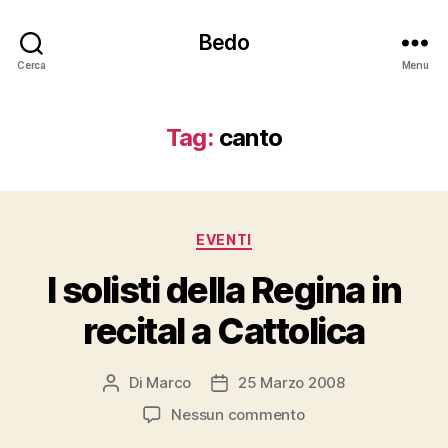
Bedo
Cerca
Menu
Tag:
canto
Categorie
EVENTI
I solisti della Regina in
recital a Cattolica
Di
Marco
25 Marzo 2008
Autore
Data
articolo
dell'articolo
su
Nessun commento
I