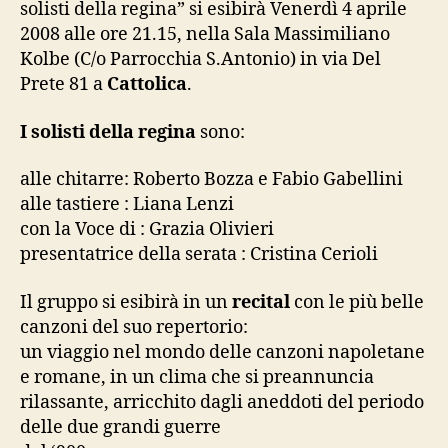
solisti della regina” si esibirà Venerdì 4 aprile
2008 alle ore 21.15, nella Sala Massimiliano
Kolbe (C/o Parrocchia S.Antonio) in via Del
Prete 81 a
Cattolica
.
I solisti della regina
sono:
alle chitarre: Roberto Bozza e Fabio Gabellini
alle tastiere : Liana Lenzi
con la Voce di : Grazia Olivieri
presentatrice della serata : Cristina Cerioli
Il gruppo si esibirà in un
recital
con le più belle
canzoni del suo repertorio:
un viaggio nel mondo delle canzoni napoletane
e romane, in un clima che si preannuncia
rilassante, arricchito dagli aneddoti del periodo
delle due grandi guerre