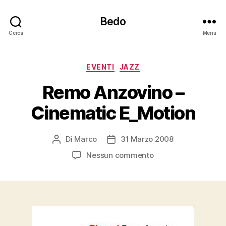
Bedo
Cerca
Menu
Categorie
EVENTI
JAZZ
Remo Anzovino –
Cinematic E_Motion
Di
Marco
31 Marzo 2008
Autore
Data
articolo
dell'articolo
su
Nessun commento
Remo
Anzovino
–
Cinematic
E_Motion