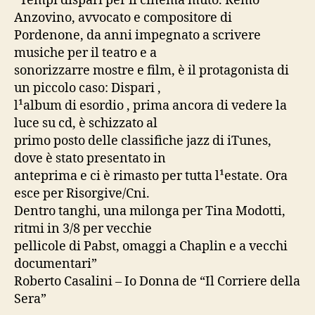
“Tempi dispari per il cinema muto. Remo
Anzovino, avvocato e compositore di
Pordenone, da anni impegnato a scrivere
musiche per il teatro e a
sonorizzarre mostre e film, è il protagonista di
un piccolo caso: Dispari ,
l¹album di esordio , prima ancora di vedere la
luce su cd, è schizzato al
primo posto delle classifiche jazz di iTunes,
dove è stato presentato in
anteprima e ci è rimasto per tutta l¹estate. Ora
esce per Risorgive/Cni.
Dentro tanghi, una milonga per Tina Modotti,
ritmi in 3/8 per vecchie
pellicole di Pabst, omaggi a Chaplin e a vecchi
documentari”
Roberto Casalini – Io Donna de “Il Corriere della
Sera”