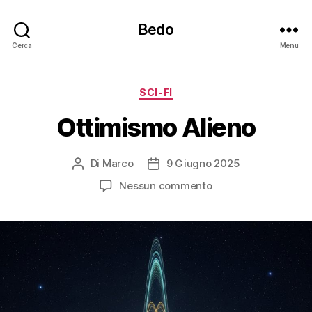
Bedo
Cerca
Menu
Categorie
SCI-FI
Ottimismo Alieno
Di
Marco
9 Giugno 2025
Autore
Data
articolo
dell'articolo
su
Nessun commento
Ottimismo
Alieno