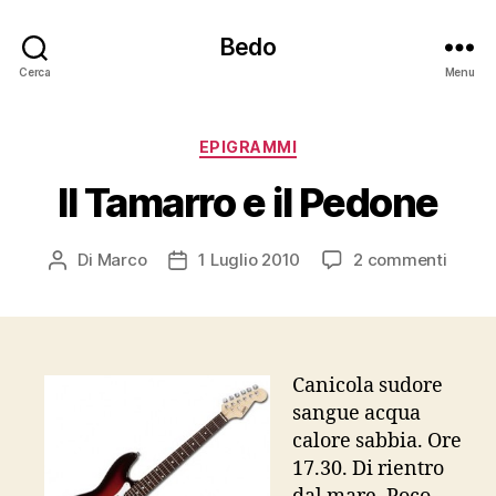
Bedo
Cerca
Menu
Categorie
EPIGRAMMI
Il Tamarro e il Pedone
su
Di
Marco
1 Luglio 2010
2 commenti
Autore
Data
Il
articolo
dell'articolo
Tamar
e
il
Pedon
Canicola sudore
sangue acqua
calore sabbia. Ore
17.30. Di rientro