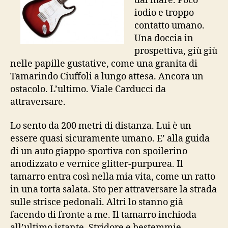
dal mare. Poco
iodio e troppo
contatto umano.
Una doccia in
prospettiva, giù giù
nelle papille gustative, come una granita di
Tamarindo Ciuffoli a lungo attesa. Ancora un
ostacolo. L’ultimo. Viale Carducci da
attraversare.
Lo sento da 200 metri di distanza. Lui è un
essere quasi sicuramente umano. E’ alla guida
di un auto giappo-sportiva con spoilerino
anodizzato e vernice glitter-purpurea. Il
tamarro entra così nella mia vita, come un ratto
in una torta salata. Sto per attraversare la strada
sulle strisce pedonali. Altri lo stanno già
facendo di fronte a me. Il tamarro inchioda
all’ultimo istante. Stridore e bestemmie.