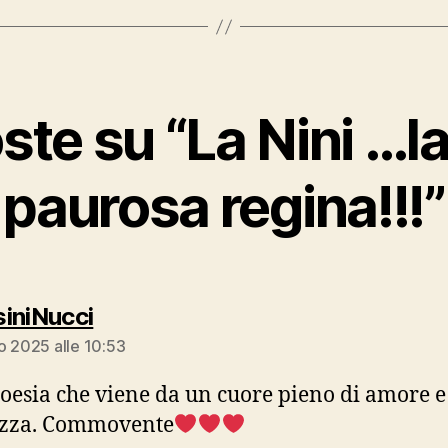
oste su “La Nini …l
paurosa regina!!!”
dice:
iniNucci
o 2025 alle 10:53
oesia che viene da un cuore pieno di amore e
ezza. Commovente