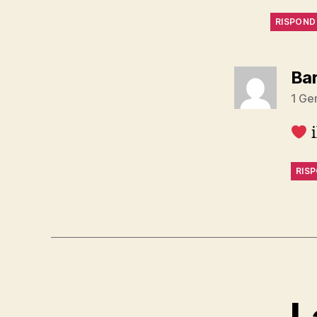
RISPOND
Ba
1 Ge
i
RIS