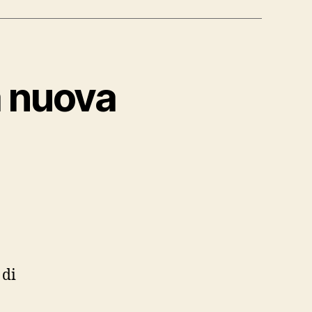
a nuova
 di