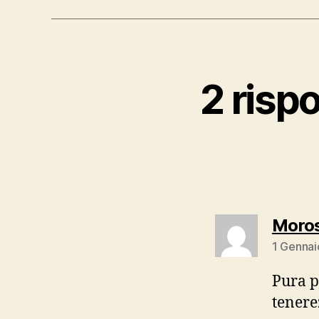
2 risp
Moros
1 Gennai
Pura p
tener