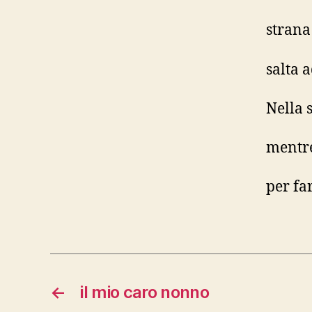
strana
salta 
Nella 
mentre
per fa
←
il mio caro nonno