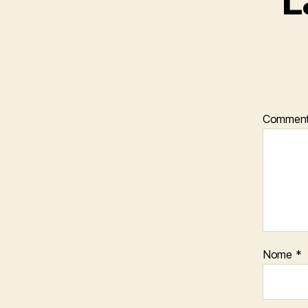
L
Commen
Nome
*