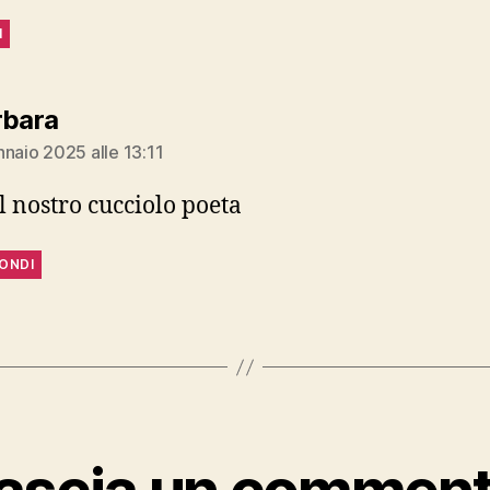
I
dice:
rbara
nnaio 2025 alle 13:11
l nostro cucciolo poeta
PONDI