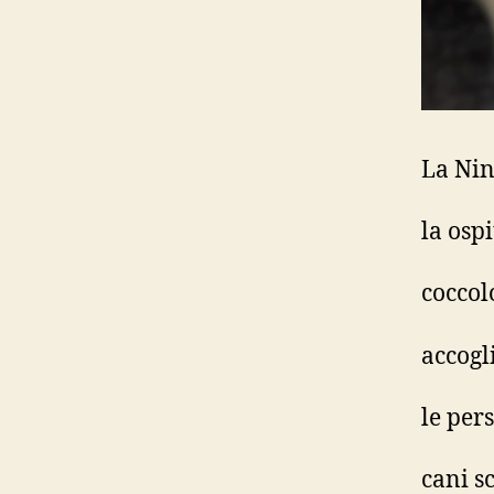
La Nin
la osp
coccol
accogl
le per
cani s