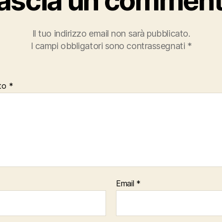
ascia un commen
Il tuo indirizzo email non sarà pubblicato.
I campi obbligatori sono contrassegnati
*
to
*
Email
*