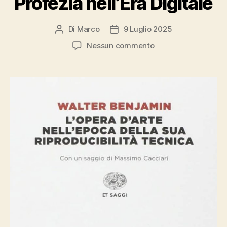
Profezia nell’Era Digitale
Di
Marco
9 Luglio 2025
Autore
Data
articolo
dell'articolo
su
Nessun commento
“L’opera
d’arte
nell’epoca
della
sua
riproducibilità
tecnica”
di
Walter
Benjamin
–
Una
Profezia
nell’Era
Digitale