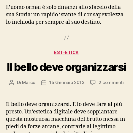
L’uomo ormai è solo dinanzi allo sfacelo della
sua Storia: un rapido istante di consapevolezza
lo inchioda per sempre al suo destino.
Categorie
EST-ETICA
Il bello deve organizzarsi
su
Di
Marco
15 Gennaio 2013
2 commenti
Autore
Data
Il
articolo
dell'articolo
bell
dev
Il bello deve organizzarsi. E lo deve fare al più
orga
presto. Un’estetica digitale deve soppiantare
questa mostruosa macchina del brutto messa in
piedi da forze arcane, contrarie al legittimo