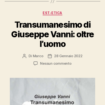
Categorie
EST-ETICA
Transumanesimo di
Giuseppe Vanni: oltre
l’uomo
Di
Marco
28 Gennaio 2022
Autore
Data
articolo
dell'articolo
su
Nessun commento
Transumanesimo
di
Giuseppe
Vanni:
oltre
l’uomo