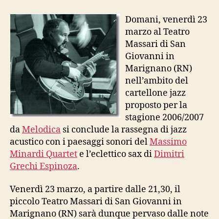
Minardi
Quartet
Domani, venerdì 23
marzo al Teatro
Massari di San
Giovanni in
Marignano (RN)
nell’ambito del
cartellone jazz
proposto per la
stagione 2006/2007
da
Melodica
si conclude la rassegna di jazz
acustico con i paesaggi sonori del
Massimo
Minardi Quartet
e l’eclettico sax di
Dimitri
Grechi Espinoza
.
Venerdì 23 marzo, a partire dalle 21,30, il
piccolo Teatro Massari di San Giovanni in
Marignano (RN) sarà dunque pervaso dalle note