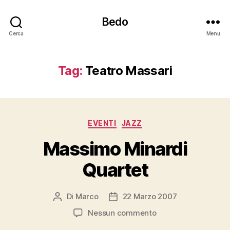
Bedo
Cerca
Menu
Tag:
Teatro Massari
Categorie
EVENTI
JAZZ
Massimo Minardi
Quartet
Di
Marco
22 Marzo 2007
Autore
Data
articolo
dell'articolo
su
Nessun commento
Massimo